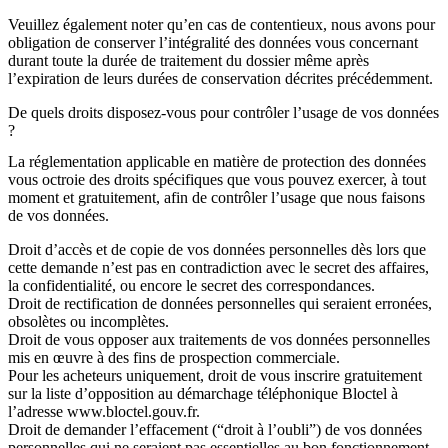
Veuillez également noter qu’en cas de
contentieux
, nous avons pour
obligation de conserver
l’intégralité
des données vous concernant
durant toute la durée de traitement du dossier même après
l’expiration de leurs durées de conservation décrites précédemment.
De quels droits disposez-vous pour contrôler l’usage de vos données
?
La réglementation applicable en matière de protection des données
vous octroie
des droits spécifiques
que vous pouvez exercer,
à tout
moment
et
gratuitement
, afin de contrôler l’usage que nous faisons
de vos données.
Droit d’
accès
et de
copie
de vos données personnelles dès lors que
cette demande n’est pas en contradiction avec le secret des affaires,
la confidentialité, ou encore le secret des correspondances.
Droit de
rectification
de données personnelles qui seraient erronées,
obsolètes ou incomplètes.
Droit de vous
opposer
aux traitements de vos données personnelles
mis en œuvre à des fins de prospection commerciale.
Pour les acheteurs uniquement, droit de vous
inscrire gratuitement
sur la liste d’opposition au démarchage téléphonique Bloctel à
l’adresse www.bloctel.gouv.fr.
Droit de demander
l’effacement
(“droit à l’oubli”) de vos données
personnelles qui ne seraient pas essentielles au bon fonctionnement