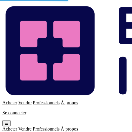
Enchères
Immo
Acheter
Vendre
Professionnels
À propos
Se connecter
Ouvrir
le
Acheter
Vendre
Professionnels
À propos
menu