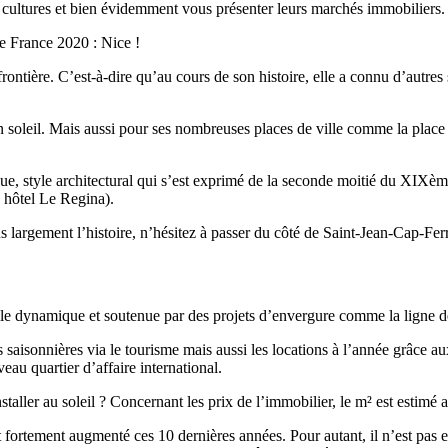
urs cultures et bien évidemment vous présenter leurs marchés immobiliers.
 de France 2020 : Nice !
e frontière. C’est-à-dire qu’au cours de son histoire, elle a connu d’autr
n soleil. Mais aussi pour ses nombreuses places de ville comme la place
oque, style architectural qui s’est exprimé de la seconde moitié du XI
 hôtel Le Regina).
plus largement l’histoire, n’hésitez à passer du côté de Saint-Jean-Cap-Fe
ille dynamique et soutenue par des projets d’envergure comme la ligne
es saisonnières via le tourisme mais aussi les locations à l’année grâce a
au quartier d’affaire international.
staller au soleil ? Concernant les prix de l’immobilier, le m² est estimé
 fortement augmenté ces 10 dernières années. Pour autant, il n’est pas 