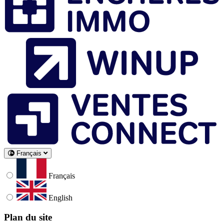
Français
Français
English
Plan du site