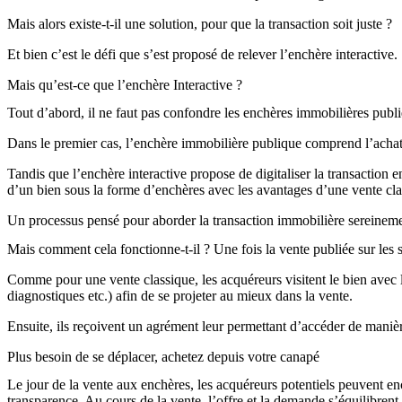
Mais alors existe-t-il une solution, pour que la transaction soit juste ?
Et bien c’est le défi que s’est proposé de relever l’enchère interactive.
Mais qu’est-ce que l’enchère Interactive ?
Tout d’abord, il ne faut pas confondre les enchères immobilières publiq
Dans le premier cas, l’enchère immobilière publique comprend l’achat du 
Tandis que l’enchère interactive propose de digitaliser la transaction e
d’un bien sous la forme d’enchères avec les avantages d’une vente classi
Un processus pensé pour aborder la transaction immobilière sereinem
Mais comment cela fonctionne-t-il ? Une fois la vente publiée sur les s
Comme pour une vente classique, les acquéreurs visitent le bien avec 
diagnostiques etc.) afin de se projeter au mieux dans la vente.
Ensuite, ils reçoivent un agrément leur permettant d’accéder de manière
Plus besoin de se déplacer, achetez depuis votre canapé
Le jour de la vente aux enchères, les acquéreurs potentiels peuvent enc
transparence. Au cours de la vente, l’offre et la demande s’équilibrent