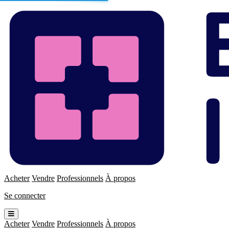
Enchères
Immo
Acheter
Vendre
Professionnels
À propos
Se connecter
Ouvrir
le
Acheter
Vendre
Professionnels
À propos
menu