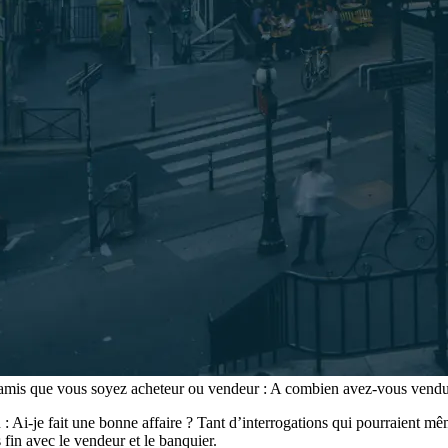
s amis que vous soyez acheteur ou vendeur : A combien avez-vous vendu
: Ai-je fait une bonne affaire ? Tant d’interrogations qui pourraient mê
 fin avec le vendeur et le banquier.