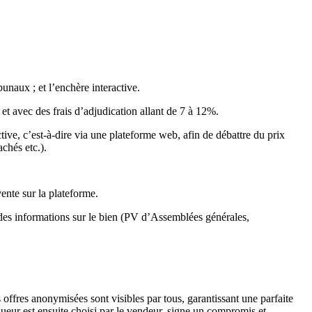
bunaux ; et l’enchère interactive.
 et avec des frais d’adjudication allant de 7 à 12%.
ctive, c’est-à-dire via une plateforme web, afin de débattre du prix
achés etc.).
vente sur la plateforme.
 des informations sur le bien (PV d’Assemblées générales,
 offres anonymisées sont visibles par tous, garantissant une parfaite
queur est ensuite choisi par le vendeur, signe un compromis et