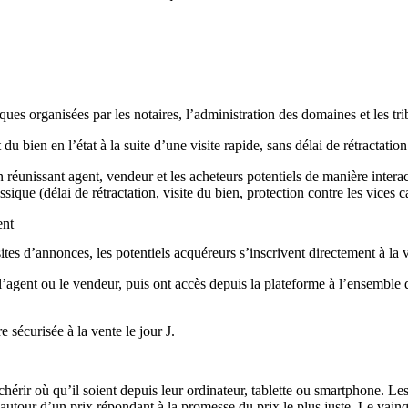
ues organisées par les notaires, l’administration des domaines et les tri
bien en l’état à la suite d’une visite rapide, sans délai de rétractation
n réunissant agent, vendeur et les acheteurs potentiels de manière intera
que (délai de rétractation, visite du bien, protection contre les vices c
ent
ites d’annonces, les potentiels acquéreurs s’inscrivent directement à la 
l’agent ou le vendeur, puis ont accès depuis la plateforme à l’ensemble
 sécurisée à la vente le jour J.
hérir où qu’il soient depuis leur ordinateur, tablette ou smartphone. Les
 autour d’un prix répondant à la promesse du prix le plus juste. Le vain