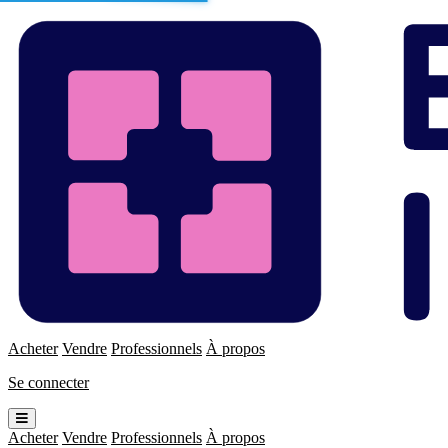
Enchères
Immo
Acheter
Vendre
Professionnels
À propos
Se connecter
Ouvrir
le
Acheter
Vendre
Professionnels
À propos
menu