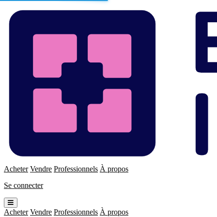
Enchères
Immo
Acheter
Vendre
Professionnels
À propos
Se connecter
Ouvrir
le
Acheter
Vendre
Professionnels
À propos
menu