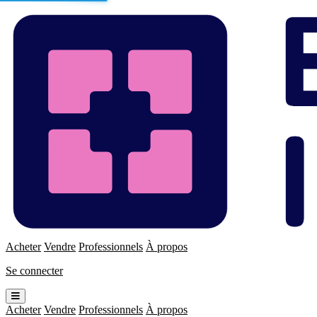
Enchères
Immo
Acheter
Vendre
Professionnels
À propos
Se connecter
Ouvrir
le
Acheter
Vendre
Professionnels
À propos
menu