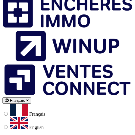
Français
Français
English