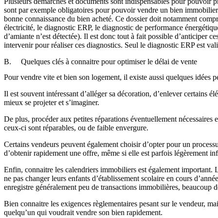
Plusieurs démarches et documents sont indispensables pour pouvoir pr
sont par exemple obligatoires pour pouvoir vendre un bien immobilier. 
bonne connaissance du bien acheté. Ce dossier doit notamment comprend
électricité, le diagnostic ERP, le diagnostic de performance énergétique
d’amiante n’est détectée). Il est donc tout à fait possible d’anticiper c
intervenir pour réaliser ces diagnostics. Seul le diagnostic ERP est val
B. Quelques clés à connaitre pour optimiser le délai de vente
Pour vendre vite et bien son logement, il existe aussi quelques idées p
Il est souvent intéressant d’alléger sa décoration, d’enlever certains
mieux se projeter et s’imaginer.
De plus, procéder aux petites réparations éventuellement nécessaires e
ceux-ci sont réparables, ou de faible envergure.
Certains vendeurs peuvent également choisir d’opter pour un processus 
d’obtenir rapidement une offre, même si elle est parfois légèrement infér
Enfin, connaitre les calendriers immobiliers est également important.
ne pas changer leurs enfants d’établissement scolaire en cours d’année
enregistre généralement peu de transactions immobilières, beaucoup d
Bien connaitre les exigences règlementaires pesant sur le vendeur, mai
quelqu’un qui voudrait vendre son bien rapidement.