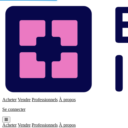
Enchères
Immo
Acheter
Vendre
Professionnels
À propos
Se connecter
Ouvrir
le
Acheter
Vendre
Professionnels
À propos
menu