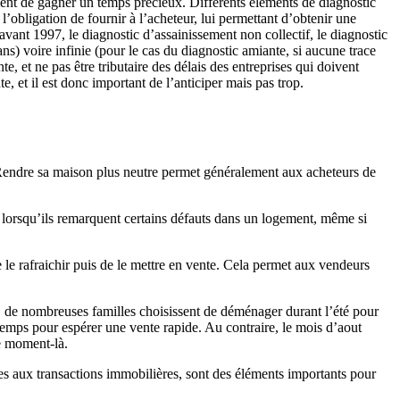
ent de gagner un temps précieux. Différents éléments de diagnostic
obligation de fournir à l’acheteur, lui permettant d’obtenir une
ant 1997, le diagnostic d’assainissement non collectif, le diagnostic
ans) voire infinie (pour le cas du diagnostic amiante, si aucune trace
e, et ne pas être tributaire des délais des entreprises qui doivent
te, et il est donc important de l’anticiper mais pas trop.
s. Rendre sa maison plus neutre permet généralement aux acheteurs de
r lorsqu’ils remarquent certains défauts dans un logement, même si
 le rafraichir puis de le mettre en vente. Cela permet aux vendeurs
, de nombreuses familles choisissent de déménager durant l’été pour
temps pour espérer une vente rapide. Au contraire, le mois d’aout
e moment-là.
ces aux transactions immobilières, sont des éléments importants pour