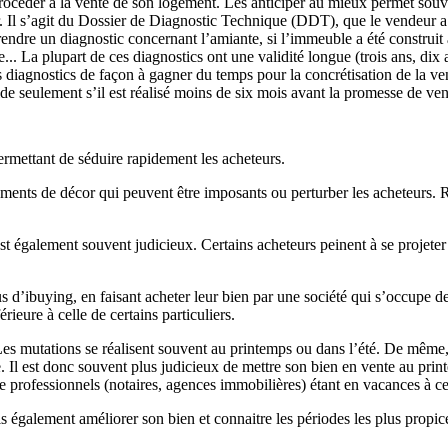
océder à la vente de son logement. Les anticiper au mieux permet souv
Il s’agit du Dossier de Diagnostic Technique (DDT), que le vendeur a l’
re un diagnostic concernant l’amiante, si l’immeuble a été construit av
... La plupart de ces diagnostics ont une validité longue (trois ans, dix 
es diagnostics de façon à gagner du temps pour la concrétisation de la vent
ide seulement s’il est réalisé moins de six mois avant la promesse de ven
ermettant de séduire rapidement les acheteurs.
 éléments de décor qui peuvent être imposants ou perturber les acheteur
st également souvent judicieux. Certains acheteurs peinent à se projete
d’ibuying, en faisant acheter leur bien par une société qui s’occupe de
ieure à celle de certains particuliers.
 Les mutations se réalisent souvent au printemps ou dans l’été. De même
. Il est donc souvent plus judicieux de mettre son bien en vente au prin
e professionnels (notaires, agences immobilières) étant en vacances à c
s également améliorer son bien et connaitre les périodes les plus propi