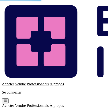
Enchères
Immo
Acheter
Vendre
Professionnels
À propos
Se connecter
Ouvrir
le
Acheter
Vendre
Professionnels
À propos
menu