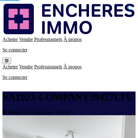
Enchères
Immo
Acheter
Vendre
Professionnels
À propos
Se connecter
Ouvrir
le
Acheter
Vendre
Professionnels
À propos
menu
Se connecter
VA1923-COMPANY39427LTU
Margny-lès-Compiègne - 60280