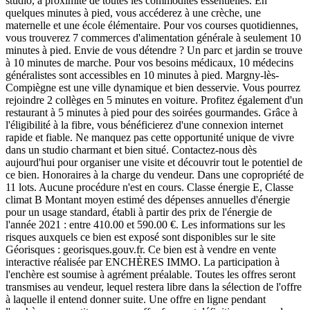
studio, à proximité de toutes les commodités essentielles. En
quelques minutes à pied, vous accéderez à une crèche, une
maternelle et une école élémentaire. Pour vos courses quotidiennes,
vous trouverez 7 commerces d'alimentation générale à seulement 10
minutes à pied. Envie de vous détendre ? Un parc et jardin se trouve
à 10 minutes de marche. Pour vos besoins médicaux, 10 médecins
généralistes sont accessibles en 10 minutes à pied. Margny-lès-
Compiègne est une ville dynamique et bien desservie. Vous pourrez
rejoindre 2 collèges en 5 minutes en voiture. Profitez également d'un
restaurant à 5 minutes à pied pour des soirées gourmandes. Grâce à
l'éligibilité à la fibre, vous bénéficierez d'une connexion internet
rapide et fiable. Ne manquez pas cette opportunité unique de vivre
dans un studio charmant et bien situé. Contactez-nous dès
aujourd'hui pour organiser une visite et découvrir tout le potentiel de
ce bien. Honoraires à la charge du vendeur. Dans une copropriété de
11 lots. Aucune procédure n'est en cours. Classe énergie E, Classe
climat B Montant moyen estimé des dépenses annuelles d'énergie
pour un usage standard, établi à partir des prix de l'énergie de
l'année 2021 : entre 410.00 et 590.00 €. Les informations sur les
risques auxquels ce bien est exposé sont disponibles sur le site
Géorisques : georisques.gouv.fr. Ce bien est à vendre en vente
interactive réalisée par ENCHÈRES IMMO. La participation à
l'enchère est soumise à agrément préalable. Toutes les offres seront
transmises au vendeur, lequel restera libre dans la sélection de l'offre
à laquelle il entend donner suite. Une offre en ligne pendant