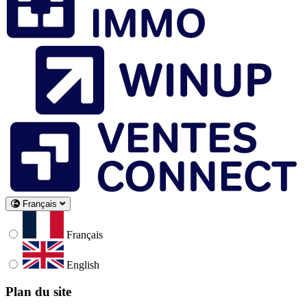
Français
Français
English
Plan du site