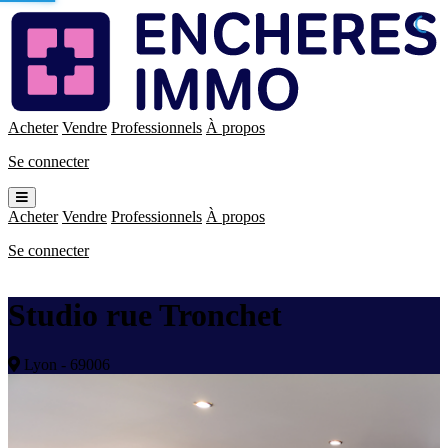
Enchères
Immo
Acheter
Vendre
Professionnels
À propos
Se connecter
Ouvrir
le
Acheter
Vendre
Professionnels
À propos
menu
Se connecter
Studio rue Tronchet
Lyon - 69006