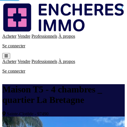
Enchères
Immo
Acheter
Vendre
Professionnels
À propos
Se connecter
Ouvrir
le
Acheter
Vendre
Professionnels
À propos
menu
Se connecter
Maison T5 - 4 chambres _
quartier La Bretagne
Sainte-Clotilde - 97490