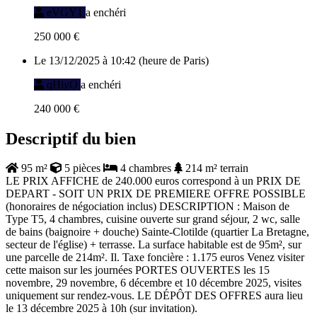
eVGY1
a enchéri
250 000 €
Le 13/12/2025 à 10:42 (heure de Paris)
qHiyO
a enchéri
240 000 €
Descriptif du bien
95 m²
5 pièces
4 chambres
214 m² terrain
LE PRIX AFFICHE de 240.000 euros correspond à un PRIX DE
DEPART - SOIT UN PRIX DE PREMIERE OFFRE POSSIBLE
(honoraires de négociation inclus) DESCRIPTION : Maison de
Type T5, 4 chambres, cuisine ouverte sur grand séjour, 2 wc, salle
de bains (baignoire + douche) Sainte-Clotilde (quartier La Bretagne,
secteur de l'église) + terrasse. La surface habitable est de 95m², sur
une parcelle de 214m². Il. Taxe foncière : 1.175 euros Venez visiter
cette maison sur les journées PORTES OUVERTES les 15
novembre, 29 novembre, 6 décembre et 10 décembre 2025, visites
uniquement sur rendez-vous. LE DÉPÔT DES OFFRES aura lieu
le 13 décembre 2025 à 10h (sur invitation).