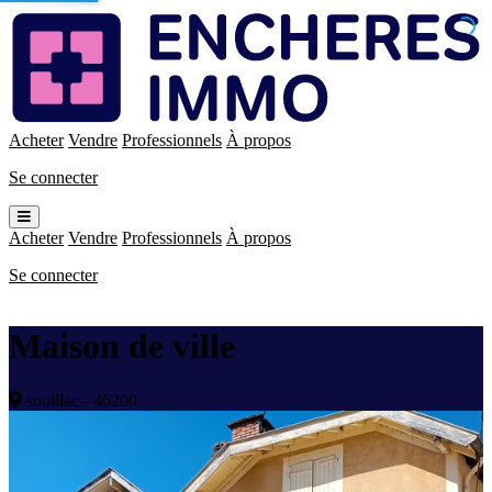
Enchères
Immo
Acheter
Vendre
Professionnels
À propos
Se connecter
Ouvrir
le
Acheter
Vendre
Professionnels
À propos
menu
Se connecter
Maison de ville
souillac - 46200