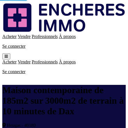
Enchères
Immo
Acheter
Vendre
Professionnels
À propos
Se connecter
Ouvrir
le
Acheter
Vendre
Professionnels
À propos
menu
Se connecter
Maison contemporaine de
185m2 sur 3000m2 de terrain à
10 minutes de Dax
Heugas - 40180