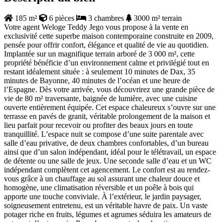
185 m²
6 pièces
3 chambres
3000 m² terrain
Votre agent Weloge Teddy Jego vous propose à la vente en
exclusivité cette superbe maison contemporaine construite en 2009,
pensée pour offrir confort, élégance et qualité de vie au quotidien.
Implantée sur un magnifique terrain arboré de 3 000 m², cette
propriété bénéficie d’un environnement calme et privilégié tout en
restant idéalement située : à seulement 10 minutes de Dax, 35
minutes de Bayonne, 40 minutes de l’océan et une heure de
l’Espagne. Dès votre arrivée, vous découvrirez une grande pièce de
vie de 80 m² traversante, baignée de lumière, avec une cuisine
ouverte entièrement équipée. Cet espace chaleureux s’ouvre sur une
terrasse en pavés de granit, véritable prolongement de la maison et
lieu parfait pour recevoir ou profiter des beaux jours en toute
tranquillité. L’espace nuit se compose d’une suite parentale avec
salle d’eau privative, de deux chambres confortables, d’un bureau
ainsi que d’un salon indépendant, idéal pour le télétravail, un espace
de détente ou une salle de jeux. Une seconde salle d’eau et un WC
indépendant complètent cet agencement. Le confort est au rendez-
vous grâce à un chauffage au sol assurant une chaleur douce et
homogène, une climatisation réversible et un poêle à bois qui
apporte une touche conviviale. À l’extérieur, le jardin paysager,
soigneusement entretenu, est un véritable havre de paix. Un vaste
potager riche en fruits, légumes et agrumes séduira les amateurs de