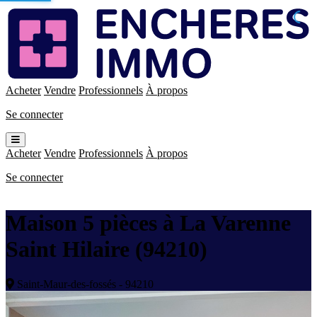
Enchères
Immo
Acheter
Vendre
Professionnels
À propos
Se connecter
Ouvrir
le
Acheter
Vendre
Professionnels
À propos
menu
Se connecter
Maison 5 pièces à La Varenne
Saint Hilaire (94210)
Saint-Maur-des-fossés - 94210