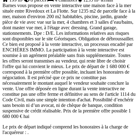
Barnes vous propose en vente interactive une maison face à la mer
située entre Rivedoux et La Flotte. Sur 1235 m2 de parcelle face à la
mer, maison d'environ 200 m2 habitables, piscine, jardin, grande
pièce de vie avec vue sur la mer, 4 chambres et 3 salles d’eau/bains,
dont master vue mer, à l'étage avec dressing. Grand garage,
stationnements. Dpe : D/E. Les informations relatives aux risques
sont disponibles sur le site Géorisques. Obligation de débroussailler.
Ce bien est proposé à la vente interactive, un processus encadré par
ENCHÈRES IMMO. La participation à la vente interactive est
soumise à un agrément préalable sans frais supplémentaire. Toutes
les offres seront transmises au vendeur, qui reste libre de choisir
l'offre qui lui convient le mieux. Le prix de départ de 1 680 000 €
correspond à la première offre possible, incluant les honoraires de
négociation. Il est précisé que ce prix ne constitue pas
nécessairement le montant auquel le vendeur souhaite conclure la
vente. Une offre déposée en ligne durant la vente interactive ne
constitue pas une offre ferme et définitive au sens de l'article 1114 du
Code Civil, mais une simple intention d'achat. Possibilité d’enchérir
sans besoin ni d’un avocat, ni de chèque de banque, condition
suspensive de crédit réalisable. Prix de la première offre possible 1
680 000 € hai
Le prix de départ indiqué comprend les honoraires à la charge de
l'acquéreur : .