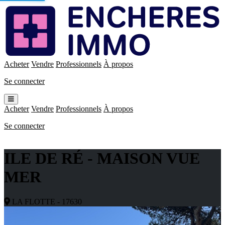
Enchères
Immo
Acheter
Vendre
Professionnels
À propos
Se connecter
Ouvrir
le
Acheter
Vendre
Professionnels
À propos
menu
Se connecter
ILE DE RÉ - MAISON VUE
MER
LA FLOTTE - 17630