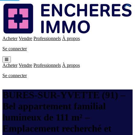
Enchères
Immo
Acheter
Vendre
Professionnels
À propos
Se connecter
Ouvrir
le
Acheter
Vendre
Professionnels
À propos
menu
Se connecter
BURES-SUR-YVETTE (91) –
Bel appartement familial
lumineux de 111 m² –
Emplacement recherché et