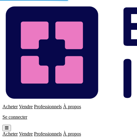
Enchères
Immo
Acheter
Vendre
Professionnels
À propos
Se connecter
Ouvrir
le
Acheter
Vendre
Professionnels
À propos
menu