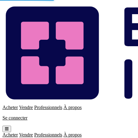
Enchères
Immo
Acheter
Vendre
Professionnels
À propos
Se connecter
Ouvrir
le
Acheter
Vendre
Professionnels
À propos
menu