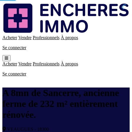
Enchères
Immo
Acheter
Vendre
Professionnels
À propos
Se connecter
Ouvrir
le
Acheter
Vendre
Professionnels
À propos
menu
Se connecter
A 8mn de Sancerre, ancienne
ferme de 232 m² entièrement
rénovée.
VEAUGUES - 18300