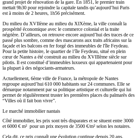
grand projet de rénovation de la gare. En 1851, le premier train
mettait 9h30 pour rejoindre la capitale tandis qu’aujourd’hui Paris
est à moins de 2 heures, 1h56 précisément.
Du milieu du XVIIème au milieu du XIXème, la ville connaît la
prospérité économique avec le commerce colonial et la traite
négrière. D’ailleurs, on retrouve encore aujourd’hui des traces de ce
passé plus sombre, comme des mascarons aux traits africains sur la
façade et les balcons en fer forgé des immeubles de l'île Feydeau.
Pour la petite histoire, le quartier de l’île Feydeau, situé en plein
cœur de Nantes a été construit au milieu du XVIIIème siècle sur
pilotis. Il est constitué d’immeubles luxueux qui appartenaient pour
la plupart à des négociants-armateurs.
Actuellement, 6ème ville de France, la métropole de Nantes
regroupe aujourd’hui 610 000 habitants sur 24 communes. Elle se
démarque notamment par sa politique artistique et culturelle qui lui
permet de régulièrement truster les premières places du palmarès des
“Villes où il fait bon vivre”.
Le marché immobilier nantais
Côté immobilier, les prix sont très disparates et se situent entre 3000
et 6000 € m² pour un prix moyen de 3500 €/m² selon les notaires.
Cela dit, ce prix connaît une évolution continue depuis 20 ans.