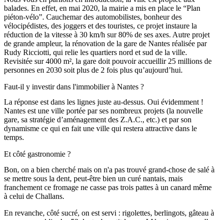
balades. En effet, en mai 2020, la mairie a mis en place le “Plan
piéton-vélo”. Cauchemar des automobilistes, bonheur des
vélocipédistes, des joggers et des touristes, ce projet instaure la
réduction de la vitesse à 30 km/h sur 80% de ses axes. Autre projet
de grande ampleur, la rénovation de la gare de Nantes réalisée par
Rudy Ricciotti, qui relie les quartiers nord et sud de la ville.
Revisitée sur 4000 m², la gare doit pouvoir accueillir 25 millions de
personnes en 2030 soit plus de 2 fois plus qu’aujourd’hui.
Faut-il y investir dans l'immobilier à Nantes ?
La réponse est dans les lignes juste au-dessus. Oui évidemment !
Nantes est une ville portée par ses nombreux projets (la nouvelle
gare, sa stratégie d’aménagement des Z.A.C., etc.) et par son
dynamisme ce qui en fait une ville qui restera attractive dans le
temps.
Et côté gastronomie ?
Bon, on a bien cherché mais on n'a pas trouvé grand-chose de salé à
se mettre sous la dent, peut-être bien un curé nantais, mais
franchement ce fromage ne casse pas trois pattes à un canard même
à celui de Challans.
En revanche, côté sucré, on est servi : rigolettes, berlingots, gâteau à