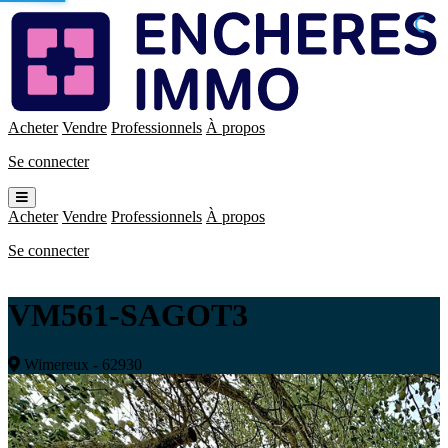
Enchères
Immo
Acheter
Vendre
Professionnels
À propos
Se connecter
Ouvrir
le
Acheter
Vendre
Professionnels
À propos
menu
Se connecter
VM561-SAGOT3
Wimereux - 62930