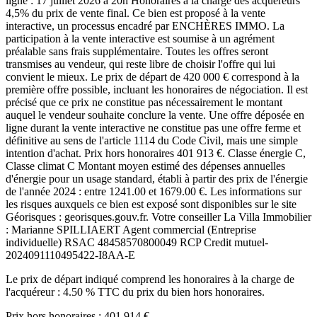
ligne : 17 juillet 2026 à 20h Honoraires à la charge des acquéreurs
4,5% du prix de vente final. Ce bien est proposé à la vente
interactive, un processus encadré par ENCHÈRES IMMO. La
participation à la vente interactive est soumise à un agrément
préalable sans frais supplémentaire. Toutes les offres seront
transmises au vendeur, qui reste libre de choisir l'offre qui lui
convient le mieux. Le prix de départ de 420 000 € correspond à la
première offre possible, incluant les honoraires de négociation. Il est
précisé que ce prix ne constitue pas nécessairement le montant
auquel le vendeur souhaite conclure la vente. Une offre déposée en
ligne durant la vente interactive ne constitue pas une offre ferme et
définitive au sens de l'article 1114 du Code Civil, mais une simple
intention d'achat. Prix hors honoraires 401 913 €. Classe énergie C,
Classe climat C Montant moyen estimé des dépenses annuelles
d'énergie pour un usage standard, établi à partir des prix de l'énergie
de l'année 2024 : entre 1241.00 et 1679.00 €. Les informations sur
les risques auxquels ce bien est exposé sont disponibles sur le site
Géorisques : georisques.gouv.fr. Votre conseiller La Villa Immobilier
: Marianne SPILLIAERT Agent commercial (Entreprise
individuelle) RSAC 48458570800049 RCP Credit mutuel-
2024091110495422-I8AA-E
Le prix de départ indiqué comprend les honoraires à la charge de
l'acquéreur : 4.50 % TTC du prix du bien hors honoraires.
Prix hors honoraires : 401 914 €