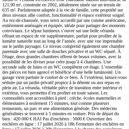
121,90 m², construite en 2002, idéalement située sur un terrain de
635 m². Parfaitement adaptée à la vie de famille, cette propriété sur
deux niveaux allie confort, fonctionnalité et espace extérieur soigné.
Au rez-de-chaussée, vous serez accueilli par une cuisine américaine,
entièrement aménagée et équipée, idéale pour partager des moments
conviviaux. Le séjour lumineux s’ouvre sur une belle véranda
offrant un espace de vie supplémentaire, parfait pour profiter de la
lumière naturelle tout au long de l’année, avec une vue imprenable
sur le jardin paysager. Ce niveau comprend également une chambre
parentale avec une salle de douches privative et un WC séparé. À
l'étage, deux grandes chambres offrent de beaux volumes, avec la
possibilité de les diviser pour créer jusqu’à 4 chambres. Une
seconde salle de bains et un WC complètent cet étage. L’ensemble
des pièces est bien agencé et bénéficie d’une belle luminosité. Un
garage vient parfaire le confort de ce bien. À l’extérieur, laissez-vous
séduire par un jardin privatif propice à la détente ou aux repas en
plein air. La véranda, véritable pièce de transition entre intérieur et
extérieur, vous permettra d’en profiter en toute saison. Les
commodités sont accessibles à pied : crèche, écoles maternelles et
élémentaires à seulement 15 minutes, tout comme plusieurs
restaurants, un parc et une alimentation générale. Des médecins
généralistes se trouvent à 5 minutes en voiture. Prix de départ du
bien : 420 000 € HAI Pas d'enchères : 5000 € Ouverture des
enchères en ligne : 17 juillet 2026 à 18h Fermeture des enchères en