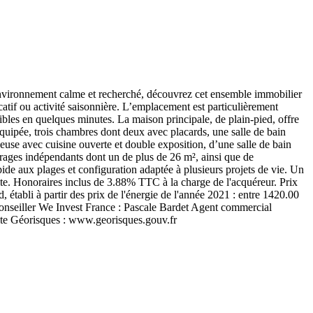
nvironnement calme et recherché, découvrez cet ensemble immobilier
atif ou activité saisonnière. L’emplacement est particulièrement
bles en quelques minutes. La maison principale, de plain-pied, offre
quipée, trois chambres dont deux avec placards, une salle de bain
e avec cuisine ouverte et double exposition, d’une salle de bain
arages indépendants dont un de plus de 26 m², ainsi que de
ide aux plages et configuration adaptée à plusieurs projets de vie. Un
ite. Honoraires inclus de 3.88% TTC à la charge de l'acquéreur. Prix
tabli à partir des prix de l'énergie de l'année 2021 : entre 1420.00
e conseiller We Invest France : Pascale Bardet Agent commercial
ite Géorisques : www.georisques.gouv.fr