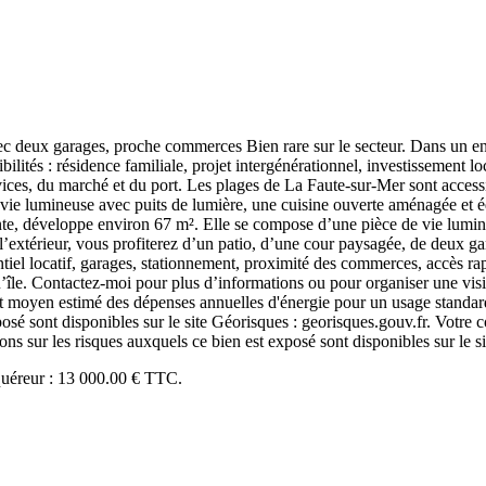
c deux garages, proche commerces Bien rare sur le secteur. Dans un e
tés : résidence familiale, projet intergénérationnel, investissement loc
ices, du marché et du port. Les plages de La Faute-sur-Mer sont accessi
vie lumineuse avec puits de lumière, une cuisine ouverte aménagée et é
développe environ 67 m². Elle se compose d’une pièce de vie lumineus
’extérieur, vous profiterez d’un patio, d’une cour paysagée, de deux g
tiel locatif, garages, stationnement, proximité des commerces, accès rap
’île. Contactez-moi pour plus d’informations ou pour organiser une vis
moyen estimé des dépenses annuelles d'énergie pour un usage standard, é
posé sont disponibles sur le site Géorisques : georisques.gouv.fr. Votr
sur les risques auxquels ce bien est exposé sont disponibles sur le s
cquéreur : 13 000.00 € TTC.