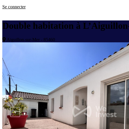
Se connecter
Double habitation à L’Aiguillon-
Aiguillon-sur-Mer - 85460