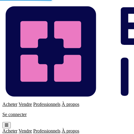
Enchères
Immo
Acheter
Vendre
Professionnels
À propos
Se connecter
Ouvrir
le
Acheter
Vendre
Professionnels
À propos
menu