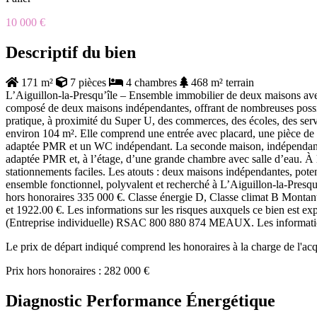
10 000 €
Descriptif du bien
171 m²
7 pièces
4 chambres
468 m² terrain
L’Aiguillon-la-Presqu’île – Ensemble immobilier de deux maisons ave
composé de deux maisons indépendantes, offrant de nombreuses possibili
pratique, à proximité du Super U, des commerces, des écoles, des serv
environ 104 m². Elle comprend une entrée avec placard, une pièce de 
adaptée PMR et un WC indépendant. La seconde maison, indépendante, 
adaptée PMR et, à l’étage, d’une grande chambre avec salle d’eau. À l
stationnements faciles. Les atouts : deux maisons indépendantes, poten
ensemble fonctionnel, polyvalent et recherché à L’Aiguillon-la-Presqu
hors honoraires 335 000 €. Classe énergie D, Classe climat B Montant 
et 1922.00 €. Les informations sur les risques auxquels ce bien est ex
(Entreprise individuelle) RSAC 800 880 874 MEAUX. Les informations 
Le prix de départ indiqué comprend les honoraires à la charge de l'a
Prix hors honoraires : 282 000 €
Diagnostic Performance Énergétique