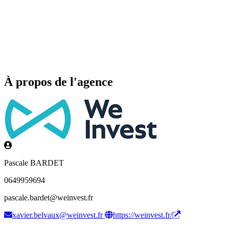
À propos de l'agence
Pascale BARDET
0649959694
pascale.bardet@weinvest.fr
xavier.belvaux@weinvest.fr
https://weinvest.fr/