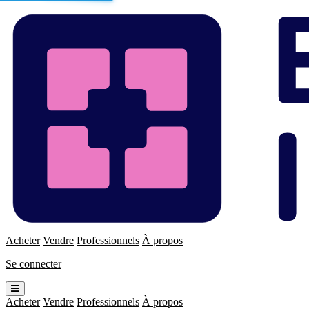
Enchères
Immo
Acheter
Vendre
Professionnels
À propos
Se connecter
Ouvrir
le
Acheter
Vendre
Professionnels
À propos
menu