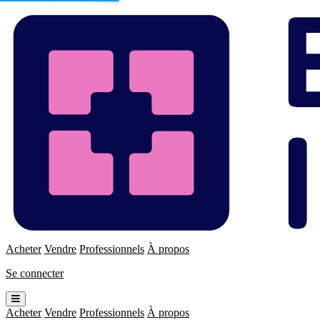
Enchères
Immo
Acheter
Vendre
Professionnels
À propos
Se connecter
Ouvrir
le
Acheter
Vendre
Professionnels
À propos
menu