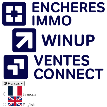
Français
Français
English