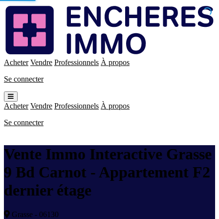
Enchères
Immo
Acheter
Vendre
Professionnels
À propos
Se connecter
Ouvrir
le
Acheter
Vendre
Professionnels
À propos
menu
Se connecter
Vente Immo Interactive Grasse
9 Bd Carnot - Appartement F2
dernier étage
Grasse - 06130