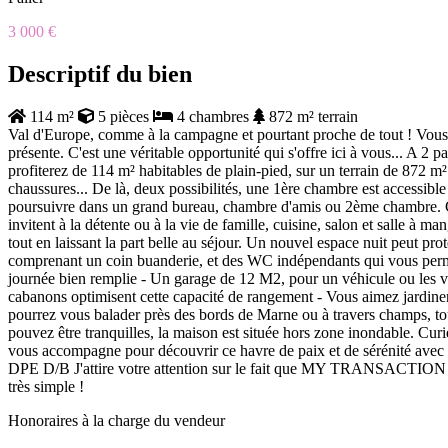
3 000 €
Descriptif du bien
114 m²
5 pièces
4 chambres
872 m² terrain
Val d'Europe, comme à la campagne et pourtant proche de tout ! Vo
présente. C'est une véritable opportunité qui s'offre ici à vous... A 2
profiterez de 114 m² habitables de plain-pied, sur un terrain de 872 
chaussures... De là, deux possibilités, une 1ère chambre est accessibl
poursuivre dans un grand bureau, chambre d'amis ou 2ème chambre. Cet
invitent à la détente ou à la vie de famille, cuisine, salon et salle à
tout en laissant la part belle au séjour. Un nouvel espace nuit peut pro
comprenant un coin buanderie, et des WC indépendants qui vous permet
journée bien remplie - Un garage de 12 M2, pour un véhicule ou les vél
cabanons optimisent cette capacité de rangement - Vous aimez jardine
pourrez vous balader près des bords de Marne ou à travers champs, to
pouvez être tranquilles, la maison est située hors zone inondable. Curi
vous accompagne pour découvrir ce havre de paix et de sérénité avec le
DPE D/B J'attire votre attention sur le fait que MY TRANSACTION vous 
très simple !
Honoraires à la charge du vendeur