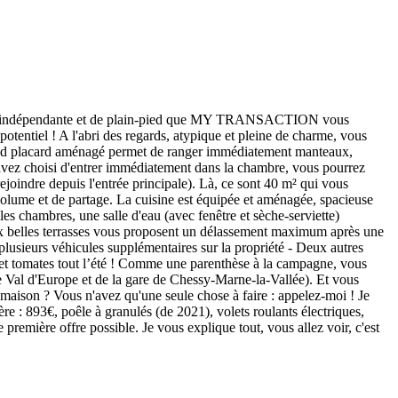
aison indépendante et de plain-pied que MY TRANSACTION vous
otentiel ! A l'abri des regards, atypique et pleine de charme, vous
 grand placard aménagé permet de ranger immédiatement manteaux,
s avez choisi d'entrer immédiatement dans la chambre, vous pourrez
indre depuis l'entrée principale). Là, ce sont 40 m² qui vous
e volume et de partage. La cuisine est équipée et aménagée, spacieuse
les chambres, une salle d'eau (avec fenêtre et sèche-serviette)
eux belles terrasses vous proposent un délassement maximum après une
plusieurs véhicules supplémentaires sur la propriété - Deux autres
 et tomates tout l’été ! Comme une parenthèse à la campagne, vous
e Val d'Europe et de la gare de Chessy-Marne-la-Vallée). Et vous
e maison ? Vous n'avez qu'une seule chose à faire : appelez-moi ! Je
e : 893€, poêle à granulés (de 2021), volets roulants électriques,
emière offre possible. Je vous explique tout, vous allez voir, c'est