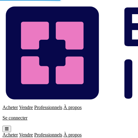
Enchères
Immo
Acheter
Vendre
Professionnels
À propos
Se connecter
Ouvrir
le
Acheter
Vendre
Professionnels
À propos
menu