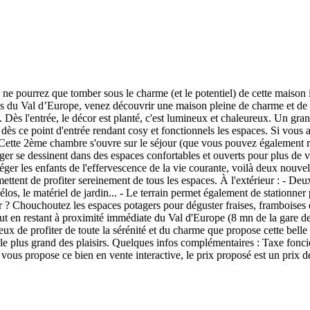
us ne pourrez que tomber sous le charme (et le potentiel) de cette m
 pas du Val d’Europe, venez découvrir une maison pleine de charme et de p
m². Dès l'entrée, le décor est planté, c'est lumineux et chaleureux. Un
e dès ce point d'entrée rendant cosy et fonctionnels les espaces. Si vou
te 2ème chambre s'ouvre sur le séjour (que vous pouvez également rejo
 manger se dessinent dans des espaces confortables et ouverts pour plus d
téger les enfants de l'effervescence de la vie courante, voilà deux nouvel
tent de profiter sereinement de tous les espaces. À l'extérieur : - D
os, le matériel de jardin... - Le terrain permet également de stationner 
r ? Chouchoutez les espaces potagers pour déguster fraises, framboises
ut en restant à proximité immédiate du Val d'Europe (8 mn de la gare d
eux de profiter de toute la sérénité et du charme que propose cette bell
 plus grand des plaisirs. Quelques infos complémentaires : Taxe foncièr
propose ce bien en vente interactive, le prix proposé est un prix de pr