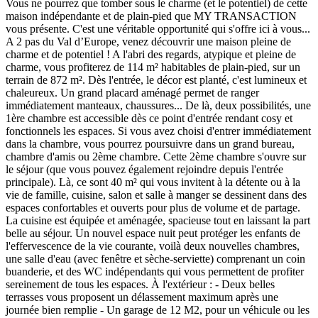
Vous ne pourrez que tomber sous le charme (et le potentiel) de cette
maison indépendante et de plain-pied que MY TRANSACTION
vous présente. C'est une véritable opportunité qui s'offre ici à vous...
A 2 pas du Val d’Europe, venez découvrir une maison pleine de
charme et de potentiel ! A l'abri des regards, atypique et pleine de
charme, vous profiterez de 114 m² habitables de plain-pied, sur un
terrain de 872 m². Dès l'entrée, le décor est planté, c'est lumineux et
chaleureux. Un grand placard aménagé permet de ranger
immédiatement manteaux, chaussures... De là, deux possibilités, une
1ère chambre est accessible dès ce point d'entrée rendant cosy et
fonctionnels les espaces. Si vous avez choisi d'entrer immédiatement
dans la chambre, vous pourrez poursuivre dans un grand bureau,
chambre d'amis ou 2ème chambre. Cette 2ème chambre s'ouvre sur
le séjour (que vous pouvez également rejoindre depuis l'entrée
principale). Là, ce sont 40 m² qui vous invitent à la détente ou à la
vie de famille, cuisine, salon et salle à manger se dessinent dans des
espaces confortables et ouverts pour plus de volume et de partage.
La cuisine est équipée et aménagée, spacieuse tout en laissant la part
belle au séjour. Un nouvel espace nuit peut protéger les enfants de
l'effervescence de la vie courante, voilà deux nouvelles chambres,
une salle d'eau (avec fenêtre et sèche-serviette) comprenant un coin
buanderie, et des WC indépendants qui vous permettent de profiter
sereinement de tous les espaces. À l'extérieur : - Deux belles
terrasses vous proposent un délassement maximum après une
journée bien remplie - Un garage de 12 M2, pour un véhicule ou les