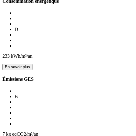
Consommation énergétique
D
233
kWh/m²/an
En savoir plus
Émissions GES
B
7
kg eqCO2/m²/an