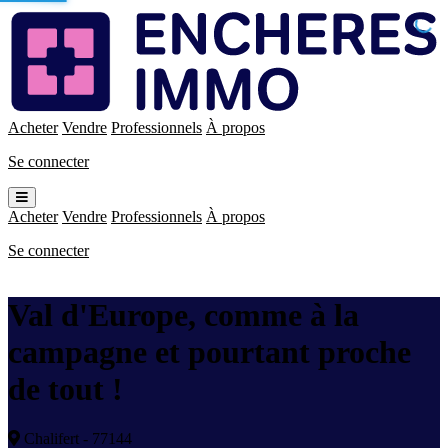
Enchères
Immo
Acheter
Vendre
Professionnels
À propos
Se connecter
Ouvrir
le
Acheter
Vendre
Professionnels
À propos
menu
Se connecter
Val d'Europe, comme à la
campagne et pourtant proche
de tout !
Chalifert - 77144