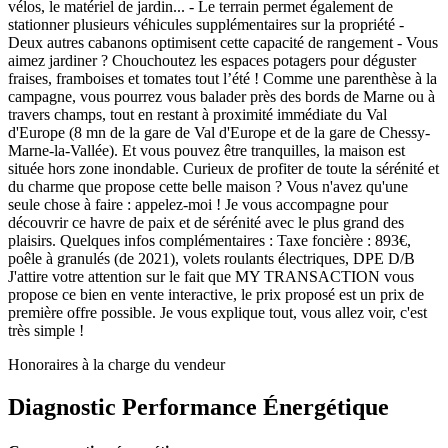
vélos, le matériel de jardin... - Le terrain permet également de
stationner plusieurs véhicules supplémentaires sur la propriété -
Deux autres cabanons optimisent cette capacité de rangement - Vous
aimez jardiner ? Chouchoutez les espaces potagers pour déguster
fraises, framboises et tomates tout l’été ! Comme une parenthèse à la
campagne, vous pourrez vous balader près des bords de Marne ou à
travers champs, tout en restant à proximité immédiate du Val
d'Europe (8 mn de la gare de Val d'Europe et de la gare de Chessy-
Marne-la-Vallée). Et vous pouvez être tranquilles, la maison est
située hors zone inondable. Curieux de profiter de toute la sérénité et
du charme que propose cette belle maison ? Vous n'avez qu'une
seule chose à faire : appelez-moi ! Je vous accompagne pour
découvrir ce havre de paix et de sérénité avec le plus grand des
plaisirs. Quelques infos complémentaires : Taxe foncière : 893€,
poêle à granulés (de 2021), volets roulants électriques, DPE D/B
J'attire votre attention sur le fait que MY TRANSACTION vous
propose ce bien en vente interactive, le prix proposé est un prix de
première offre possible. Je vous explique tout, vous allez voir, c'est
très simple !
Honoraires à la charge du vendeur
Diagnostic Performance Énergétique