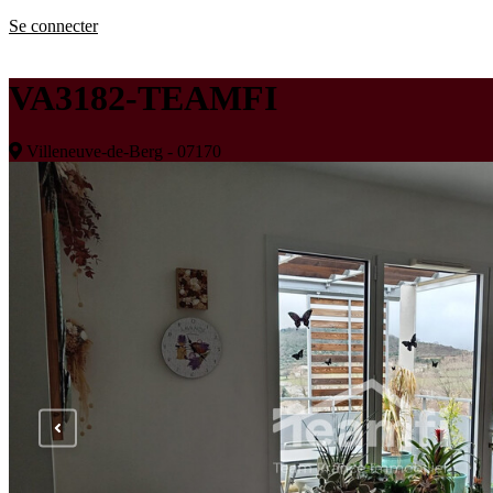
Se connecter
VA3182-TEAMFI
Villeneuve-de-Berg - 07170