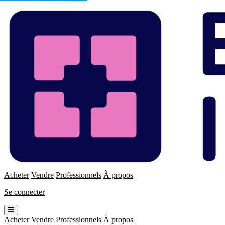
Enchères
Immo
Acheter
Vendre
Professionnels
À propos
Se connecter
Ouvrir
le
Acheter
Vendre
Professionnels
À propos
menu