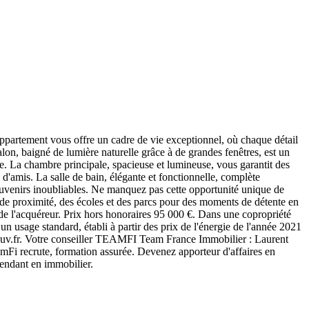
 appartement vous offre un cadre de vie exceptionnel, où chaque détail
alon, baigné de lumière naturelle grâce à de grandes fenêtres, est un
e. La chambre principale, spacieuse et lumineuse, vous garantit des
d'amis. La salle de bain, élégante et fonctionnelle, complète
souvenirs inoubliables. Ne manquez pas cette opportunité unique de
 de proximité, des écoles et des parcs pour des moments de détente en
de l'acquéreur. Prix hors honoraires 95 000 €. Dans une copropriété
 usage standard, établi à partir des prix de l'énergie de l'année 2021
s.gouv.fr. Votre conseiller TEAMFI Team France Immobilier : Laurent
rute, formation assurée. Devenez apporteur d'affaires en
pendant en immobilier.