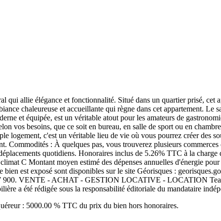
 qui allie élégance et fonctionnalité. Situé dans un quartier prisé, cet
mbiance chaleureuse et accueillante qui règne dans cet appartement. Le s
derne et équipée, est un véritable atout pour les amateurs de gastronomi
on vos besoins, que ce soit en bureau, en salle de sport ou en chambre 
ple logement, c'est un véritable lieu de vie où vous pourrez créer des 
trent. Commodités : À quelques pas, vous trouverez plusieurs commerces
os déplacements quotidiens. Honoraires inclus de 5.26% TTC à la charge 
 climat C Montant moyen estimé des dépenses annuelles d'énergie pour un
 ce bien est exposé sont disponibles sur le site Géorisques : georisque
47 900. VENTE - ACHAT - GESTION LOCATIVE - LOCATION TeamFi rec
ère a été rédigée sous la responsabilité éditoriale du mandataire indé
cquéreur : 5000.00 % TTC du prix du bien hors honoraires.