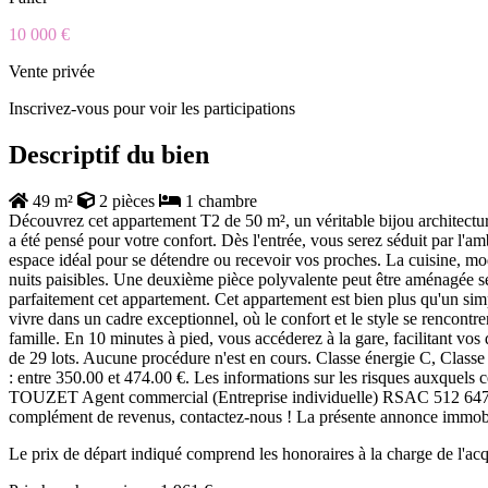
10 000 €
Vente privée
Inscrivez-vous pour voir les participations
Descriptif du bien
49 m²
2 pièces
1 chambre
Découvrez cet appartement T2 de 50 m², un véritable bijou architectural
a été pensé pour votre confort. Dès l'entrée, vous serez séduit par l'a
espace idéal pour se détendre ou recevoir vos proches. La cuisine, mo
nuits paisibles. Une deuxième pièce polyvalente peut être aménagée sel
parfaitement cet appartement. Cet appartement est bien plus qu'un sim
vivre dans un cadre exceptionnel, où le confort et le style se rencon
famille. En 10 minutes à pied, vous accéderez à la gare, facilitant v
de 29 lots. Aucune procédure n'est en cours. Classe énergie C, Classe
: entre 350.00 et 474.00 €. Les informations sur les risques auxquels
TOUZET Agent commercial (Entreprise individuelle) RSAC 512 6
complément de revenus, contactez-nous ! La présente annonce immobili
Le prix de départ indiqué comprend les honoraires à la charge de l'a