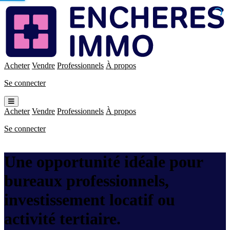
Enchères
Immo
Acheter
Vendre
Professionnels
À propos
Se connecter
Ouvrir
le
Acheter
Vendre
Professionnels
À propos
menu
Se connecter
Une opportunité idéale pour
bureaux professionnels,
investissement locatif ou
activité tertiaire.