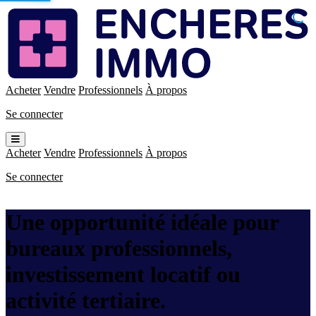
Enchères
Immo
Acheter
Vendre
Professionnels
À propos
Se connecter
Ouvrir
le
Acheter
Vendre
Professionnels
À propos
menu
Se connecter
Une opportunité idéale pour
bureaux professionnels,
investissement locatif ou
activité tertiaire.