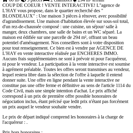
COUP DE COEUR ! VENTE INTERACTIVE! L''agence de
L'HAY vous propose, dans le quartier recherché des "
BLONDEAUX" : Une maison 3 pièces à rénover, avec possibilité
d'agrandissement. Une maison d'habitation élevée sur sous-sol total,
d'un rez-de-chaussée composé : une cuisine, un séjour/ salle à
manger, deux chambres, une salle de bains et un WC séparé. La
maison est édifiée sur une parcelle de 294 m², offrant un beau
potentiel d'aménagement. Nos conseillers sont à votre disposition
pour tout renseignement. Ce bien est à vendre par AGENCE DE
L'HAY en vente interactive réalisée par ENCHERES IMMO.
Aucuns frais supplémentaires ne sont à prévoir ni pour l'acquéreur,
ni pour le vendeur. La participation à la vente interactive est soumise
à agrément préalable. Toutes les offres seront transmises au vendeur,
lequel restera libre dans la sélection de l'offre à laquelle il entend
donner suite. Une offre en ligne pendant la vente interactive ne
constitue pas une offre ferme et définitive au sens de l'article 1114 du
Code Civil, mais une simple intention d'achat. Le prix affiché
correspond à un prix de première offre possible honoraires de
négociation inclus, étant précisé que ledit prix n'étant pas forcément
un prix auquel le vendeur souhaite vendre.
Le prix de départ indiqué comprend les honoraires à la charge de
l'acquéreur : .
Prix hors honoraires :