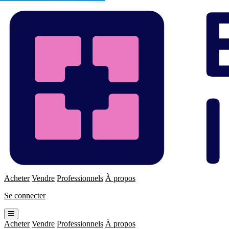
Enchères
Immo
Acheter
Vendre
Professionnels
À propos
Se connecter
Ouvrir
le
Acheter
Vendre
Professionnels
À propos
menu