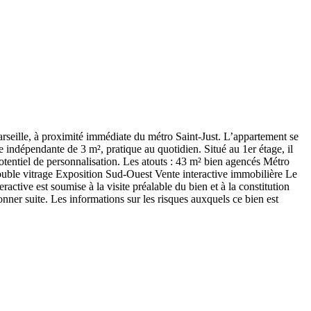
seille, à proximité immédiate du métro Saint-Just. L’appartement se
indépendante de 3 m², pratique au quotidien. Situé au 1er étage, il
otentiel de personnalisation. Les atouts : 43 m² bien agencés Métro
ouble vitrage Exposition Sud-Ouest Vente interactive immobilière Le
ractive est soumise à la visite préalable du bien et à la constitution
onner suite. Les informations sur les risques auxquels ce bien est