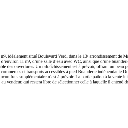
², idéalement situé Boulevard Verd, dans le 13ᵉ arrondissement de Mar
d’environ 11 m², d’une salle d’eau avec WC, ainsi que d’une buanderie 
le des ouvertures. Un rafraîchissement est à prévoir, offrant un beau p
, commerces et transports accessibles à pied Buanderie indépendante D
cun frais supplémentaire n’est à prévoir. La participation à la vente inte
au vendeur, qui restera libre de sélectionner celle à laquelle il entend d