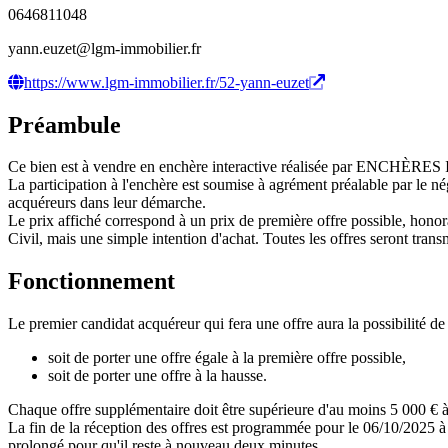
0646811048
yann.euzet@lgm-immobilier.fr
https://www.lgm-immobilier.fr/52-yann-euzet
Préambule
Ce bien est à vendre en enchère interactive réalisée par ENCHÈRE
La participation à l'enchère est soumise à agrément préalable par le n
acquéreurs dans leur démarche.
Le prix affiché correspond à un prix de première offre possible, honora
Civil, mais une simple intention d'achat. Toutes les offres seront transm
Fonctionnement
Le premier candidat acquéreur qui fera une offre aura la possibilité de 
soit de porter une offre égale à la première offre possible,
soit de porter une offre à la hausse.
Chaque offre supplémentaire doit être supérieure d'au moins 5 000 € à 
La fin de la réception des offres est programmée pour le 06/10/2025 à 
prolongé pour qu'il reste à nouveau deux minutes.