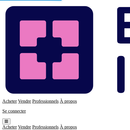
Enchères
Immo
Acheter
Vendre
Professionnels
À propos
Se connecter
Ouvrir
le
Acheter
Vendre
Professionnels
À propos
menu