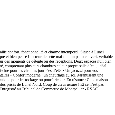
ie confort, fonctionnalité et charme intemporel. Située à Lunel
ue et bien pensé Le cœur de cette maison : un patio couvert, véritable
 pour des moments de détente ou des réceptions. Deux espaces nuit bien
paré, comprenant plusieurs chambres et leur propre salle d’eau, idéal
iscine pour les chaudes journées d’été. • Un jacuzzi pour vos
ntaires • Confort moderne : un chauffage au sol, garantissant une
pratique pour le stockage ou pour bricoler. En résumé : Cette maison
s plus prisés de Lunel Nord. Coup de cœur assuré ! Et ce n’est pas
Enregistré au Tribunal de Commerce de Montpellier - RSAC