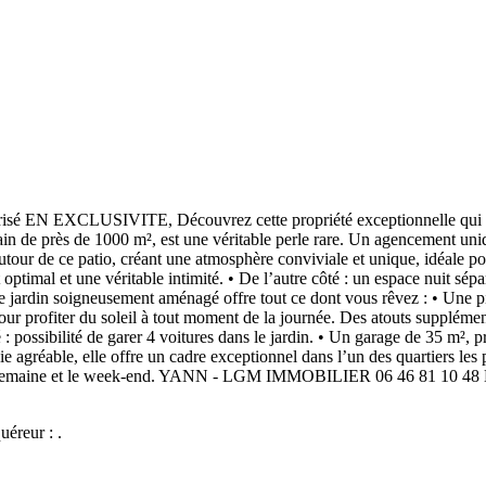
prisé EN EXCLUSIVITE, Découvrez cette propriété exceptionnelle qui all
ain de près de 1000 m², est une véritable perle rare. Un agencement uniq
 autour de ce patio, créant une atmosphère conviviale et unique, idéale
t optimal et une véritable intimité. • De l’autre côté : un espace nuit sé
 Le jardin soigneusement aménagé offre tout ce dont vous rêvez : • Une p
our profiter du soleil à tout moment de la journée. Des atouts suppléme
 possibilité de garer 4 voitures dans le jardin. • Un garage de 35 m², 
ie agréable, elle offre un cadre exceptionnel dans l’un des quartiers le
 la semaine et le week-end. YANN - LGM IMMOBILIER 06 46 81 10 48 
uéreur : .