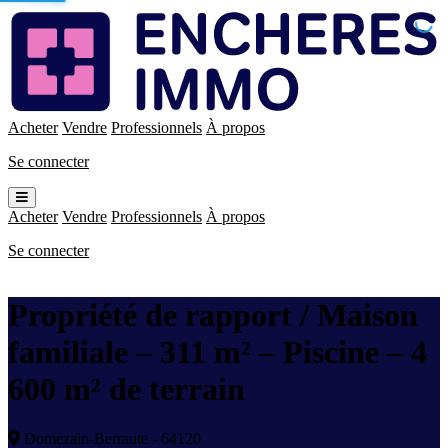
Enchères
Immo
Acheter
Vendre
Professionnels
À propos
Se connecter
Ouvrir
le
Acheter
Vendre
Professionnels
À propos
menu
Se connecter
Propriété de rapport / Maison
familiale – 311 m² – Piscine – 4
600 m² de terrain
Domezain-Berraute - 64120