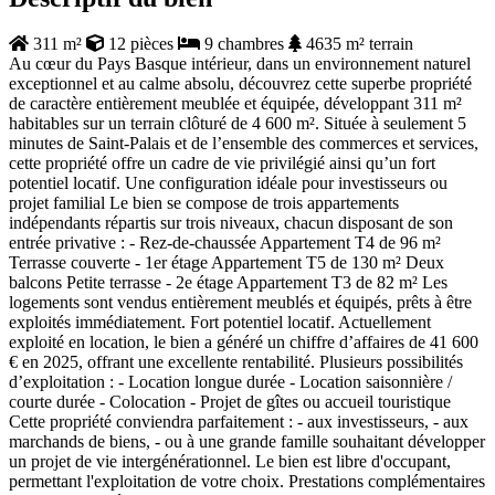
311 m²
12 pièces
9 chambres
4635 m² terrain
Au cœur du Pays Basque intérieur, dans un environnement naturel
exceptionnel et au calme absolu, découvrez cette superbe propriété
de caractère entièrement meublée et équipée, développant 311 m²
habitables sur un terrain clôturé de 4 600 m². Située à seulement 5
minutes de Saint-Palais et de l’ensemble des commerces et services,
cette propriété offre un cadre de vie privilégié ainsi qu’un fort
potentiel locatif. Une configuration idéale pour investisseurs ou
projet familial Le bien se compose de trois appartements
indépendants répartis sur trois niveaux, chacun disposant de son
entrée privative : - Rez-de-chaussée Appartement T4 de 96 m²
Terrasse couverte - 1er étage Appartement T5 de 130 m² Deux
balcons Petite terrasse - 2e étage Appartement T3 de 82 m² Les
logements sont vendus entièrement meublés et équipés, prêts à être
exploités immédiatement. Fort potentiel locatif. Actuellement
exploité en location, le bien a généré un chiffre d’affaires de 41 600
€ en 2025, offrant une excellente rentabilité. Plusieurs possibilités
d’exploitation : - Location longue durée - Location saisonnière /
courte durée - Colocation - Projet de gîtes ou accueil touristique
Cette propriété conviendra parfaitement : - aux investisseurs, - aux
marchands de biens, - ou à une grande famille souhaitant développer
un projet de vie intergénérationnel. Le bien est libre d'occupant,
permettant l'exploitation de votre choix. Prestations complémentaires