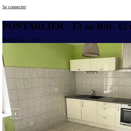
Se connecter
PONTARLIER - T3 au RdC 82 
Pontarlier - 25300