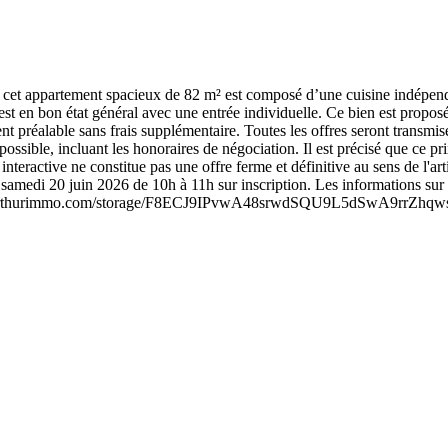
, cet appartement spacieux de 82 m² est composé d’une cuisine indépend
st en bon état général avec une entrée individuelle. Ce bien est prop
préalable sans frais supplémentaire. Toutes les offres seront transmises 
ossible, incluant les honoraires de négociation. Il est précisé que ce p
nteractive ne constitue pas une offre ferme et définitive au sens de l'ar
e samedi 20 juin 2026 de 10h à 11h sur inscription. Les informations sur 
ttps://arthurimmo.com/storage/F8ECJ9IPvwA48srwdSQU9L5dSwA9rrZhqw