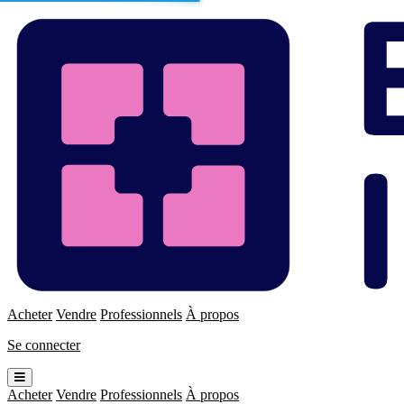
Enchères
Immo
Acheter
Vendre
Professionnels
À propos
Se connecter
Ouvrir
le
Acheter
Vendre
Professionnels
À propos
menu