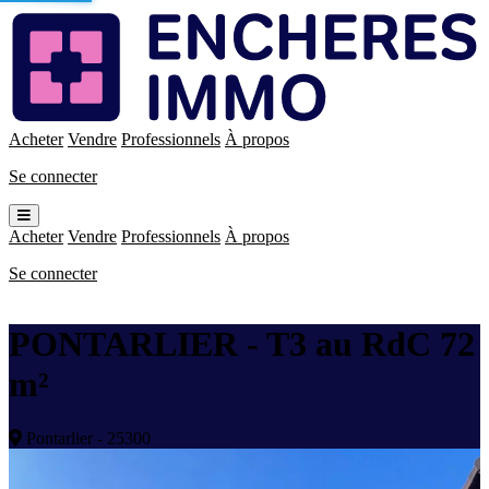
Enchères
Immo
Acheter
Vendre
Professionnels
À propos
Se connecter
Ouvrir
le
Acheter
Vendre
Professionnels
À propos
menu
Se connecter
PONTARLIER - T3 au RdC 72
m²
Pontarlier - 25300