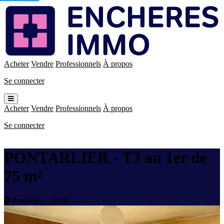
Enchères
Immo
Acheter
Vendre
Professionnels
À propos
Se connecter
Ouvrir
le
Acheter
Vendre
Professionnels
À propos
menu
Se connecter
PONTARLIER - T3 au 1er de
75 m²
Pontarlier - 25300