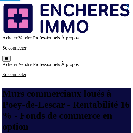
Enchères
Immo
Acheter
Vendre
Professionnels
À propos
Se connecter
Ouvrir
le
Acheter
Vendre
Professionnels
À propos
menu
Se connecter
Murs commerciaux loués à
Poey-de-Lescar - Rentabilité 16
% - Fonds de commerce en
option