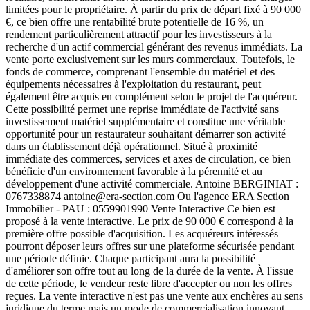
limitées pour le propriétaire. À partir du prix de départ fixé à 90 000
€, ce bien offre une rentabilité brute potentielle de 16 %, un
rendement particulièrement attractif pour les investisseurs à la
recherche d'un actif commercial générant des revenus immédiats. La
vente porte exclusivement sur les murs commerciaux. Toutefois, le
fonds de commerce, comprenant l'ensemble du matériel et des
équipements nécessaires à l'exploitation du restaurant, peut
également être acquis en complément selon le projet de l'acquéreur.
Cette possibilité permet une reprise immédiate de l'activité sans
investissement matériel supplémentaire et constitue une véritable
opportunité pour un restaurateur souhaitant démarrer son activité
dans un établissement déjà opérationnel. Situé à proximité
immédiate des commerces, services et axes de circulation, ce bien
bénéficie d'un environnement favorable à la pérennité et au
développement d'une activité commerciale. Antoine BERGINIAT :
0767338874 antoine@era-section.com Ou l'agence ERA Section
Immobilier - PAU : 0559901990 Vente Interactive Ce bien est
proposé à la vente interactive. Le prix de 90 000 € correspond à la
première offre possible d'acquisition. Les acquéreurs intéressés
pourront déposer leurs offres sur une plateforme sécurisée pendant
une période définie. Chaque participant aura la possibilité
d'améliorer son offre tout au long de la durée de la vente. À l'issue
de cette période, le vendeur reste libre d'accepter ou non les offres
reçues. La vente interactive n'est pas une vente aux enchères au sens
juridique du terme mais un mode de commercialisation innovant