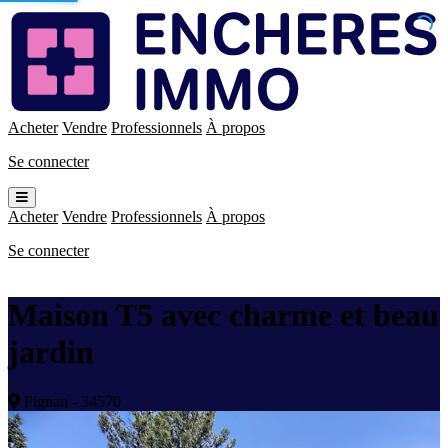
Enchères
Immo
Acheter
Vendre
Professionnels
À propos
Se connecter
Ouvrir
le
Acheter
Vendre
Professionnels
À propos
menu
Se connecter
Maison T5 avec charme et beau
jardin
Pignan - 34570