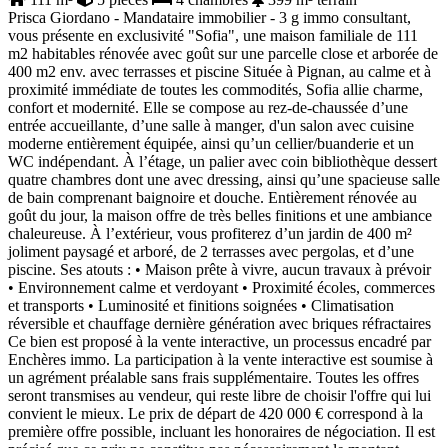
Prisca Giordano - Mandataire immobilier - 3 g immo consultant,
vous présente en exclusivité "Sofia", une maison familiale de 111
m2 habitables rénovée avec goût sur une parcelle close et arborée de
400 m2 env. avec terrasses et piscine Située à Pignan, au calme et à
proximité immédiate de toutes les commodités, Sofia allie charme,
confort et modernité. Elle se compose au rez-de-chaussée d’une
entrée accueillante, d’une salle à manger, d'un salon avec cuisine
moderne entièrement équipée, ainsi qu’un cellier/buanderie et un
WC indépendant. À l’étage, un palier avec coin bibliothèque dessert
quatre chambres dont une avec dressing, ainsi qu’une spacieuse salle
de bain comprenant baignoire et douche. Entièrement rénovée au
goût du jour, la maison offre de très belles finitions et une ambiance
chaleureuse. À l’extérieur, vous profiterez d’un jardin de 400 m²
joliment paysagé et arboré, de 2 terrasses avec pergolas, et d’une
piscine. Ses atouts : • Maison prête à vivre, aucun travaux à prévoir
• Environnement calme et verdoyant • Proximité écoles, commerces
et transports • Luminosité et finitions soignées • Climatisation
réversible et chauffage dernière génération avec briques réfractaires
Ce bien est proposé à la vente interactive, un processus encadré par
Enchères immo. La participation à la vente interactive est soumise à
un agrément préalable sans frais supplémentaire. Toutes les offres
seront transmises au vendeur, qui reste libre de choisir l'offre qui lui
convient le mieux. Le prix de départ de 420 000 € correspond à la
première offre possible, incluant les honoraires de négociation. Il est