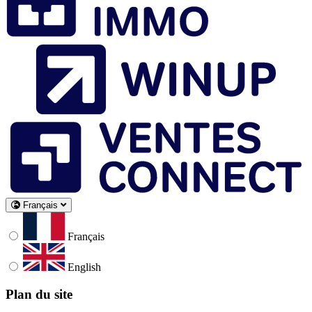
Français
Français
English
Plan du site