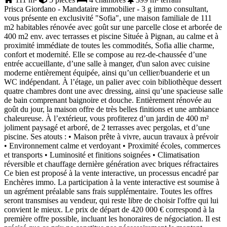
Prisca Giordano - Mandataire immobilier - 3 g immo consultant,
vous présente en exclusivité "Sofia", une maison familiale de 111
m2 habitables rénovée avec goût sur une parcelle close et arborée de
400 m2 env. avec terrasses et piscine Située à Pignan, au calme et à
proximité immédiate de toutes les commodités, Sofia allie charme,
confort et modernité. Elle se compose au rez-de-chaussée d’une
entrée accueillante, d’une salle à manger, d'un salon avec cuisine
moderne entièrement équipée, ainsi qu’un cellier/buanderie et un
WC indépendant. À l’étage, un palier avec coin bibliothèque dessert
quatre chambres dont une avec dressing, ainsi qu’une spacieuse salle
de bain comprenant baignoire et douche. Entièrement rénovée au
goût du jour, la maison offre de très belles finitions et une ambiance
chaleureuse. À l’extérieur, vous profiterez d’un jardin de 400 m²
joliment paysagé et arboré, de 2 terrasses avec pergolas, et d’une
piscine. Ses atouts : • Maison prête à vivre, aucun travaux à prévoir
• Environnement calme et verdoyant • Proximité écoles, commerces
et transports • Luminosité et finitions soignées • Climatisation
réversible et chauffage dernière génération avec briques réfractaires
Ce bien est proposé à la vente interactive, un processus encadré par
Enchères immo. La participation à la vente interactive est soumise à
un agrément préalable sans frais supplémentaire. Toutes les offres
seront transmises au vendeur, qui reste libre de choisir l'offre qui lui
convient le mieux. Le prix de départ de 420 000 € correspond à la
première offre possible, incluant les honoraires de négociation. Il est