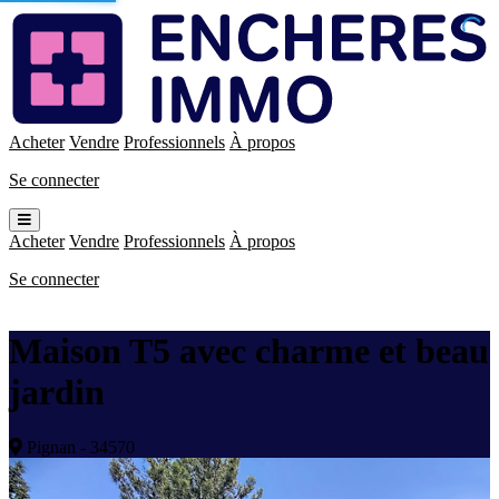
Enchères
Immo
Acheter
Vendre
Professionnels
À propos
Se connecter
Ouvrir
le
Acheter
Vendre
Professionnels
À propos
menu
Se connecter
Maison T5 avec charme et beau
jardin
Pignan - 34570