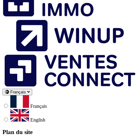
Français
Français
English
Plan du site