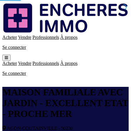
Enchères
Immo
Acheter
Vendre
Professionnels
À propos
Se connecter
Ouvrir
le
Acheter
Vendre
Professionnels
À propos
menu
Se connecter
MAISON FAMILIALE AVEC
JARDIN - EXCELLENT ETAT
- PROCHE MER
AGON-COUTAINVILLE - 50230