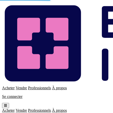
Enchères
Immo
Acheter
Vendre
Professionnels
À propos
Se connecter
Ouvrir
le
Acheter
Vendre
Professionnels
À propos
menu