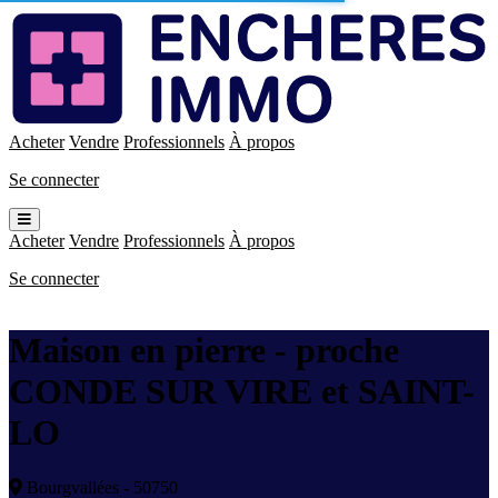
Enchères
Immo
Acheter
Vendre
Professionnels
À propos
Se connecter
Ouvrir
le
Acheter
Vendre
Professionnels
À propos
menu
Se connecter
Maison en pierre - proche
CONDE SUR VIRE et SAINT-
LO
Bourgvallées - 50750