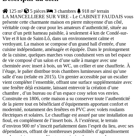
125 m²
5 pièces
3 chambres
918 m² terrain
LA MANCELLIERE SUR VIRE - Le CABINET FAUDAIS vous
présente cette charmante maison en pierre mitoyenne d'un côté,
véritable coup de cœur pour les amateurs d’authenticité, située au
cœur d’un petit hameau paisible, à seulement 4 km de Condé-sur-
Vire et 8 km de Saint-Lô, dans un environnement calme et
verdoyant. La maison se compose d'un grand hall d'entrée, d'une
cuisine indépendante, aménagée et équipée. Dans le prolongement
de la cuisine, quelques marches vous conduisent vers un bel espace
de vie composé d’un salon et d’une salle à manger avec une
cheminée avec insert à bois, un WC, un cellier et une chaufferie. À
l’étage, le palier distribue trois chambres lumineuses ainsi qu’une
salle d’eau (refaite en 2015). Un grenier accessible par un escalier
vient compléter l’ensemble, offrant une surface supplémentaire avec
une fenêtre déjà existante, laissant entrevoir la création d’une
chambre , d’un bureau ou d’un espace cosy selon vos envies.
Construite en 1806, cette maison a su conserver toute l’authenticité
de la pierre tout en bénéficiant d’équipements apportant confort et
modernité, notamment des fenêtres en PVC avec volets roulants
électriques et solaires. Le chauffage est assuré par une installation au
fioul, en complément de l’insert bois. À l’extérieur, le terrain
d’environ 900 m² s’inscrit parfaitement dans l’esprit du lieu, avec ses
dépendances, offrant de nombreuses possibilités d’agrandissement