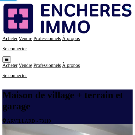
Enchères
Immo
Acheter
Vendre
Professionnels
À propos
Se connecter
Ouvrir
le
Acheter
Vendre
Professionnels
À propos
menu
Se connecter
Maison de village + terrain et
garage
ARVILLARD - 73110