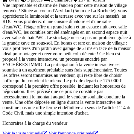
Vue imprenable et charme de l'ancien pour cette maison de village
rénovée ! Située au coeur d'Arvillard (5min de La Rochette), vous
apprécierez la luminosité et la terrasse avec vue sur les massifs, au
RDC vous profiterez d'une cuisine dînatoire et d'une salle
d'eau/WC, l'étage offre un grand salon et un espace nuit avec salle
d'eau/WC, les combles ont été aménagés en un second espace nuit
avec salle de bain/WC. Le stockage ne sera pas un problème grâce à
la grande cave en sous-sol. En bonus et rare en maison de village :
vous profiterez d'un jardin avec garage de 21m² en face de la maison
idéal pour potager et créer votre petit coin détente ! Ce bien est
proposé à la vente interactive, un processus encadré par
ENCHÈRES IMMO. La participation à la vente interactive est
soumise à un agrément préalable sans frais supplémentaire. Toutes
les offres seront transmises au vendeur, qui reste libre de choisir
l'offre qui lui convient le mieux. Le prix de départ de 175 000 €
correspond à la première offre possible, incluant les honoraires de
négociation. Il est précisé que ce prix ne constitue pas
nécessairement le montant auquel le vendeur souhaite conclure la
vente. Une offre déposée en ligne durant la vente interactive ne
constitue pas une offre ferme et définitive au sens de l'article 1114 du
Code Civil, mais une simple intention d'achat.
Honoraires à la charge du vendeur
Voir la visite virtuelle
Voir l'annonce originale