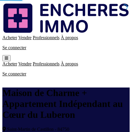
Enchères
Immo
Acheter
Vendre
Professionnels
À propos
Se connecter
Ouvrir
le
Acheter
Vendre
Professionnels
À propos
menu
Se connecter
Maison de Charme +
Appartement Indépendant au
Cœur du Luberon
Saint-Martin de Castillon - 84750