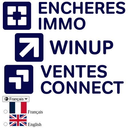
Français
Français
English