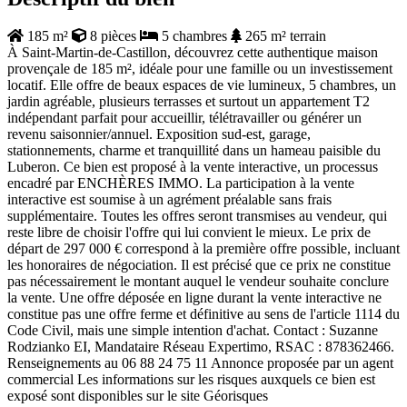
185 m²
8 pièces
5 chambres
265 m² terrain
À Saint‑Martin‑de‑Castillon, découvrez cette authentique maison
provençale de 185 m², idéale pour une famille ou un investissement
locatif. Elle offre de beaux espaces de vie lumineux, 5 chambres, un
jardin agréable, plusieurs terrasses et surtout un appartement T2
indépendant parfait pour accueillir, télétravailler ou générer un
revenu saisonnier/annuel. Exposition sud‑est, garage,
stationnements, charme et tranquillité dans un hameau paisible du
Luberon. Ce bien est proposé à la vente interactive, un processus
encadré par ENCHÈRES IMMO. La participation à la vente
interactive est soumise à un agrément préalable sans frais
supplémentaire. Toutes les offres seront transmises au vendeur, qui
reste libre de choisir l'offre qui lui convient le mieux. Le prix de
départ de 297 000 € correspond à la première offre possible, incluant
les honoraires de négociation. Il est précisé que ce prix ne constitue
pas nécessairement le montant auquel le vendeur souhaite conclure
la vente. Une offre déposée en ligne durant la vente interactive ne
constitue pas une offre ferme et définitive au sens de l'article 1114 du
Code Civil, mais une simple intention d'achat. Contact : Suzanne
Rodzianko EI, Mandataire Réseau Expertimo, RSAC : 878362466.
Renseignements au 06 88 24 75 11 Annonce proposée par un agent
commercial Les informations sur les risques auxquels ce bien est
exposé sont disponibles sur le site Géorisques