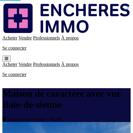
Enchères
Immo
Acheter
Vendre
Professionnels
À propos
Se connecter
Ouvrir
le
Acheter
Vendre
Professionnels
À propos
menu
Se connecter
Maison de caractère avec vue
Baie-de-sienne
Tourville-sur-Sienne - 50200