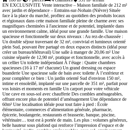
EN EXCLUSIVITE Vente interactive – Maison familiale de 212 m²
avec jardin et dépendance – Entrains-sur-Nohain (Nièvre) Située
face à la place du marché, profitez au quotidien des produits locaux
et régionaux dans cette maison familiale pleine de charme avec ses
magnifiques cheminées à l'ancienne et de potentiel, implantée dans
un environnement calme, idéal pour une grande famille. Une maison
spacieuse et fonctionnelle sur deux niveaux : Au rez-de-chaussée :
Un double séjour traversant de 32 m², convivial et lumineux orienté
plein Sud, pouvant être partagé en deux espaces distincts (idéal pour
créer un bureau/télétravail) Une salle à manger de 20,06 m² Une
cuisine séparée de 12,90 m², pratique et fonctionnelle, avec accès à
un cellier Un toilette indépendant À l’étage : Quatre chambres
spacieuses (16 à 17 m² chacune) Un grand dressing ou espace
buanderie Une spacieuse salle de bain avec toilette À l’extérieur et
pour compléter ce bien : Un jardin orienté Sud d'environ 150 m²,
intime et ensoleillé, implanté sur une parcelle de 351 m², parfait pour
vos loisirs et moments en famille Un carport pour votre véhicule
Une cave en sous-sol avec chaufferie Des combles aménageables,
offrant encore plus de potentiel d’aménagement Une dépendance de
60m² Une localisation idéale pour tout faire à pied : École
élémentaire, commerces d’alimentation générale, pharmacie,
épicerie, boulangerie, restaurants et brasserie, banque, piscine,
vétérinaire… tout est à portée de main. Les plus : volumes généreux,
belle hauteur sous plafond qui renforce l’impression d’espace et de