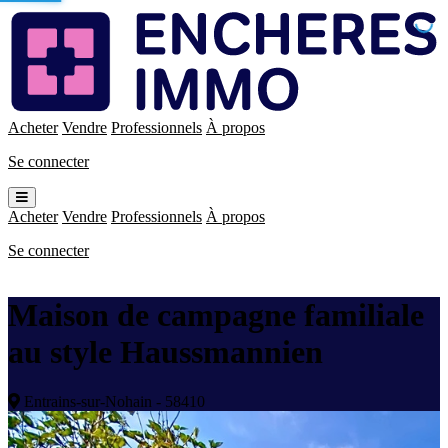
Enchères
Immo
Acheter
Vendre
Professionnels
À propos
Se connecter
Ouvrir
le
Acheter
Vendre
Professionnels
À propos
menu
Se connecter
Maison de campagne familiale
au style Haussmannien
Entrains-sur-Nohain - 58410