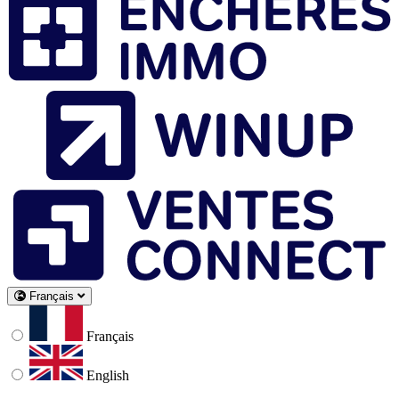
Français
Français
English