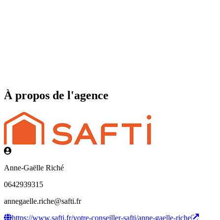
À propos de l'agence
Anne-Gaëlle Riché
0642939315
annegaelle.riche@safti.fr
https://www.safti.fr/votre-conseiller-safti/anne-gaelle-riche