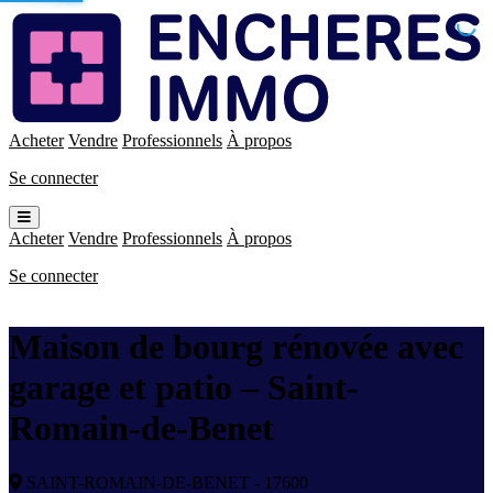
Enchères
Immo
Acheter
Vendre
Professionnels
À propos
Se connecter
Ouvrir
le
Acheter
Vendre
Professionnels
À propos
menu
Se connecter
Maison de bourg rénovée avec
garage et patio – Saint-
Romain-de-Benet
SAINT-ROMAIN-DE-BENET - 17600