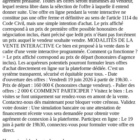
agrément préalable. Toutes les offres seront transmises au vendeur,
lequel restera libre dans la sélection de l'offre à laquelle il entend
donner suite. Une offre en ligne pendant la vente interactive ne
constitue pas une offre ferme et définitive au sens de l'article 1114 du
Code Civil, mais une simple intention d'achat. Le prix affiché
correspond à un prix de première offre possible honoraires de
négociation inclus, étant précisé que ledit prix n’étant pas forcément
un prix auquel le vendeur souhaite vendre. MODALITÉS DE LA
VENTE INTERACTIVE Ce bien est proposé à la vente dans le
cadre d'une vente interactive programmée. Comment ça fonctionne ?
> Le prix affiché correspond au prix de départ (honoraires d'agence
inclus). Les acquéreurs potentiels pourront formuler leurs offres
d'achat directement en ligne sur la plateforme dédiée. C'est un
système transparent, sécurisé et équitable pour tous. - Date
d'ouverture des offres : Vendredi 19 juin 2026 à partir de 19h30. -
Prix de départ : 160 000 € (honoraires charge vendeur). - Palier des
offres : 2 000 € COMMENT PARTICIPER ? Visitez le bien : Les
visites se font uniquement sur rendez-vous en amont de la vente.
Contactez-nous dès maintenant pour bloquer votre créneau. Validez
votre dossier : Une simulation bancaire ou une attestation de
financement récente vous sera demandée pour obtenir votre
agrément de connexion à la plateforme. Participez en ligne : Le 19
juin à partir de 19h30, connectez-vous pour formuler votre offre en
direct.