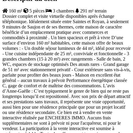
160 m²
5 pièces
3 chambres
291 m² terrain
Dossier complet et visite virtuelle disponibles après échange
téléphonique. Idéalement située entre Saintes et Royan, à seulement
9 minutes de Saujon et de ses thermes, cette maison de caractère
bénéficie d’un emplacement pratique avec commerces et
commodités à proximité . Un bien spacieux et prêt à vivre D’une
surface d’environ 160 m² habitables, cette maison offre de beaux
volumes : - Un double séjour lumineux de 44 m², idéal pour recevoir
- Une cuisine indépendante de 25 m², conviviale et fonctionnelle - 3
grandes chambres (15 à 20 m²) avec rangements - Salle de bain, 2
WC, espaces de stockage optimisés Des atouts rares - Grand garage
de 51 m² avec stationnement privatif - Cour extérieure sans vis-à-vis,
parfaite pour profiter des beaux jours - Maison en excellent état
général – aucun travaux à prévoir Performance énergétique classée
C, gage de confort et de maîtrise des consommations. L’avis
d’Anne-Gaëlle : C’est typiquement le genre de bien qui ne reste pas
longtemps lorsqu’il est repositionné. Avec son prix de départ attractif
et ses prestations sans travaux, il représente une vraie opportunité,
aussi bien pour une résidence principale que pour un projet locatif
ou une résidence secondaire. Ce bien est à vendre en vente
interactive réalisée par ENCHERES IMMO. Aucuns frais
supplémentaires ne sont à prévoir ni pour l'acquéreur, ni pour le
vendeur. La participation à la vente interactive est soumise à